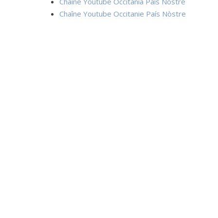
Chaîne Youtube Occitània País Nòstre
Chaîne Youtube Occitanie País Nòstre