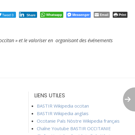
Tweet 0
Whatsapp
Messenger
Email
Print
Share
e occitan » et le valoriser en organisant des événements
LIENS UTILES
BASTIR Wikipedia occitan
BASTIR Wikipedia anglais
Occitanie País Nòstre Wikipedia français
Chaîne Youtube BASTIR OCCITANIE