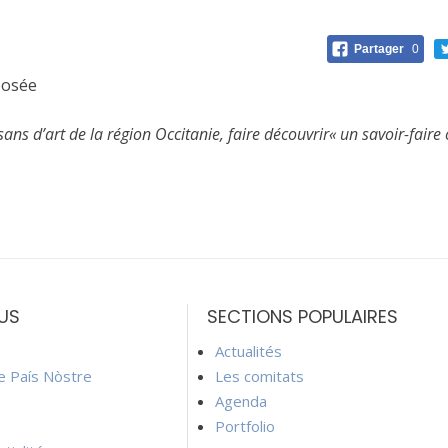
Partager
0
posée
ans d’art de la région Occitanie, faire découvrir« un savoir-fair
US
SECTIONS POPULAIRES
Actualités
ie País Nòstre
Les comitats
Agenda
Portfolio