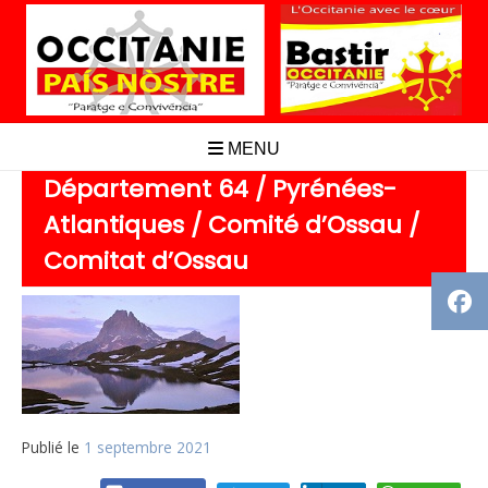
Aller
au
contenu
MENU
Département 64 / Pyrénées-
Atlantiques / Comité d’Ossau /
Comitat d’Ossau
Publié le
1 septembre 2021