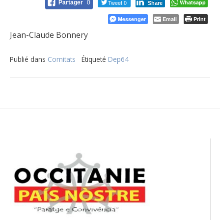
Tweet 0
Whatsapp
Partager
0
Share
Messenger
Email
Print
Jean-Claude Bonnery
Publié dans
Comitats
Étiqueté
Dep64
Navigation
de
l’article