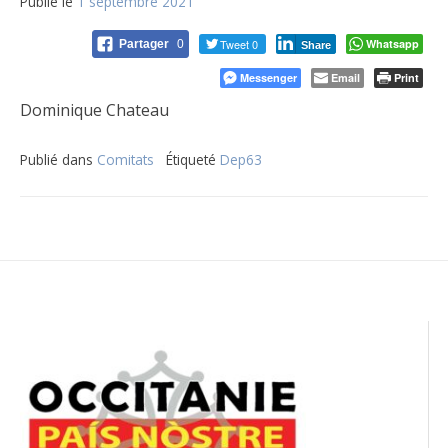
Publié le
1 septembre 2021
Tweet 0
Whatsapp
Partager
0
Share
Messenger
Email
Print
Dominique Chateau
Publié dans
Comitats
Étiqueté
Dep63
Navigation
de
l’article