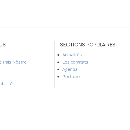
US
SECTIONS POPULAIRES
Actualités
ie País Nòstre
Les comitats
Agenda
Portfolio
tialité