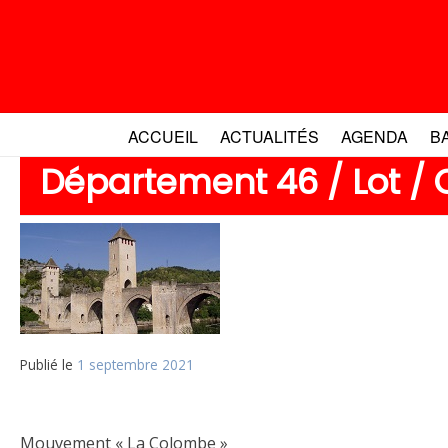
Aller
au
contenu
ACCUEIL
ACTUALITÉS
AGENDA
B
Département 46 / Lot /
Publié le
1 septembre 2021
Mouvement « La Colombe »