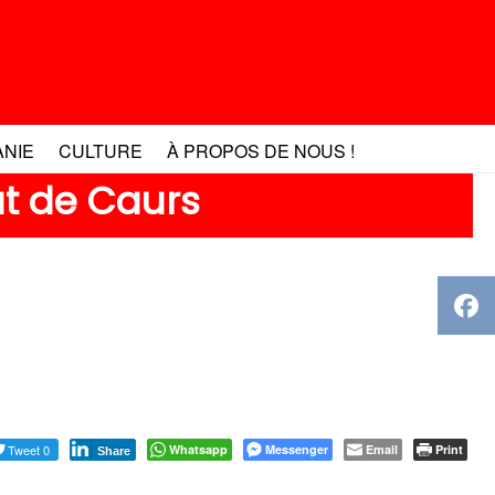
ANIE
CULTURE
À PROPOS DE NOUS !
at de Caurs
Tweet 0
Whatsapp
Messenger
Email
Print
Share