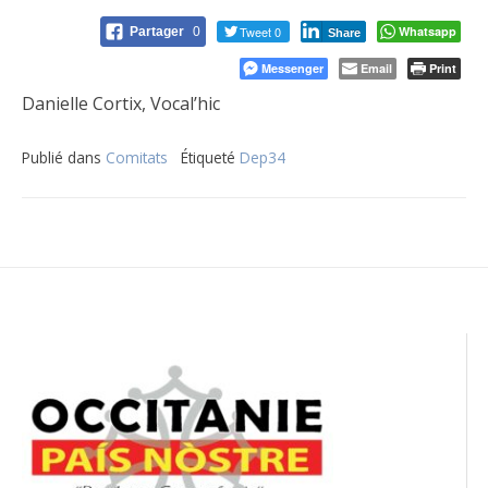
Tweet 0
Whatsapp
Partager
0
Share
Messenger
Email
Print
Danielle Cortix, Vocal’hic
Publié dans
Comitats
Étiqueté
Dep34
Navigation
de
l’article