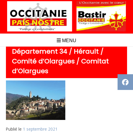
Aller
au
contenu
MENU
Département 34 / Hérault /
Comité d’Olargues / Comitat
d’Olargues
Publié le
1 septembre 2021