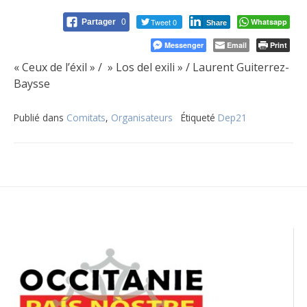
Tweet 0
Whatsapp
Partager
0
Share
Messenger
Email
Print
« Ceux de l’éxil » / » Los del exili » / Laurent Guiterrez-
Baysse
Publié dans
Comitats
,
Organisateurs
Étiqueté
Dep21
Navigation
de
l’article