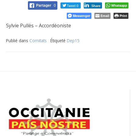
Tweet 0
Whatsapp
Partager
0
Share
Messenger
Email
Print
Sylvie Pullès – Accordéoniste
Publié dans
Comitats
Étiqueté
Dep15
Navigation
de
l’article