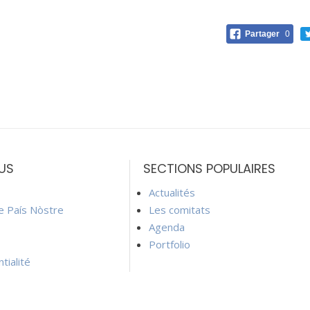
Partager
0
US
SECTIONS POPULAIRES
Actualités
ie País Nòstre
Les comitats
Agenda
Portfolio
tialité