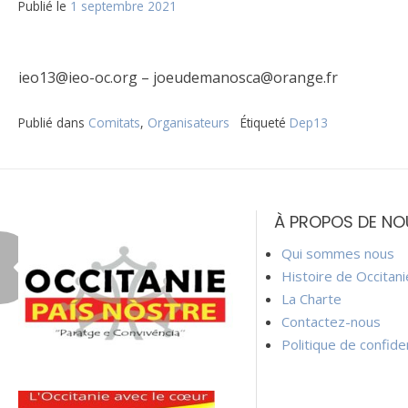
Publié le
1 septembre 2021
ieo13@ieo-oc.org – joeudemanosca@orange.fr
Publié dans
Comitats
,
Organisateurs
Étiqueté
Dep13
Navigation
de
À PROPOS DE NO
l’article
Qui sommes nous
Histoire de Occitan
La Charte
Contactez-nous
Politique de confiden