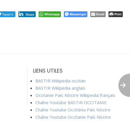
Tweet 0
Whatsapp
Messenger
Email
Print
Share
LIENS UTILES
BASTIR Wikipedia occitan
BASTIR Wikipedia anglais
Occitanie País Nòstre Wikipedia français
Chaîne Youtube BASTIR OCCITANIE
Chaîne Youtube Occitània País Nòstre
Chaîne Youtube Occitanie País Nòstre