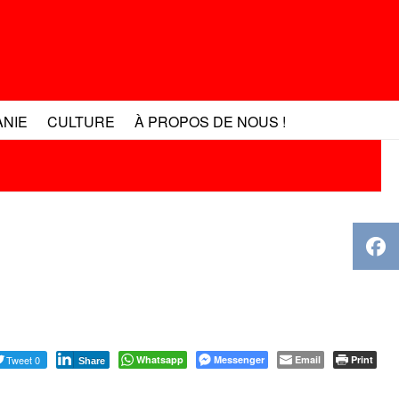
ANIE
CULTURE
À PROPOS DE NOUS !
Tweet 0
Whatsapp
Messenger
Email
Print
Share