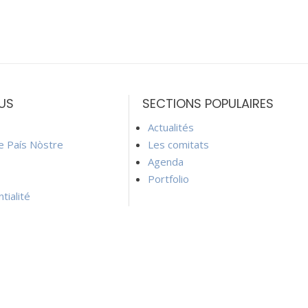
US
SECTIONS POPULAIRES
Actualités
ie País Nòstre
Les comitats
Agenda
Portfolio
tialité