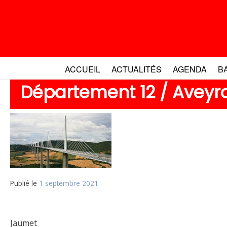
Aller
au
contenu
ACCUEIL
ACTUALITÉS
AGENDA
B
Département 12 / Aveyr
Publié le
1 septembre 2021
Jaumet