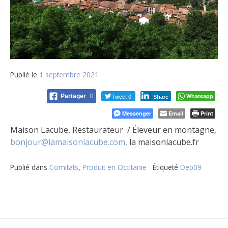
Publié le
1 septembre 2021
Tweet 0
Whatsapp
Partager
0
Share
Messenger
Email
Print
Maison Lacube, Restaurateur / Éleveur en montagne,
bonjour@lamaisonlacube.com,
la maisonlacube.fr
Publié dans
Comitats
,
Produit en Occitanie
Étiqueté
Dep09
Navigation
de