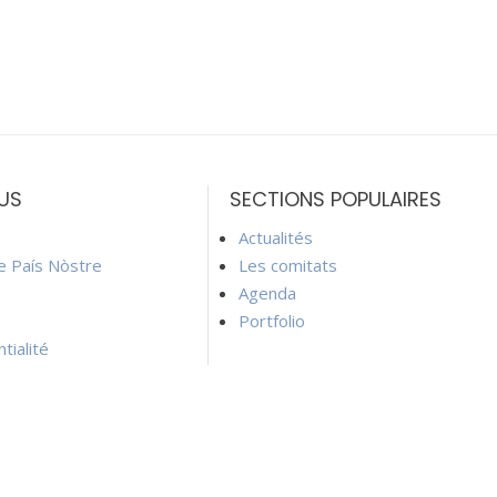
US
SECTIONS POPULAIRES
Actualités
ie País Nòstre
Les comitats
Agenda
Portfolio
tialité