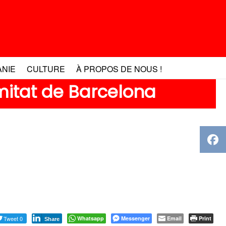
ANIE
CULTURE
À PROPOS DE NOUS !
itat de Barcelona
Tweet 0
Whatsapp
Messenger
Email
Print
Share