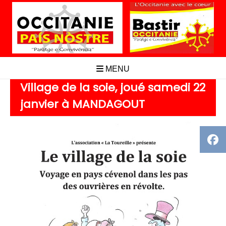
Aller
au
contenu
MENU
Village de la soie, joué samedi 22
janvier à MANDAGOUT