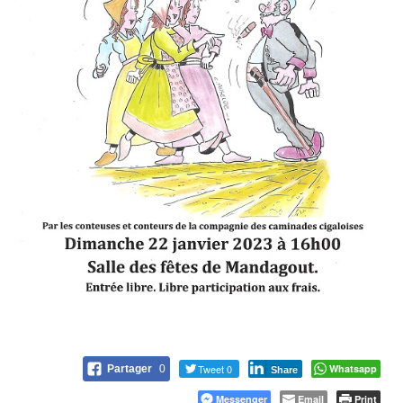
Tweet 0
Whatsapp
Partager
0
Share
Messenger
Email
Print