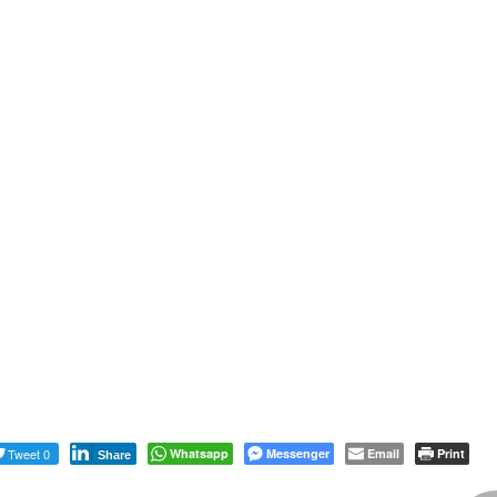
Tweet 0
Whatsapp
Messenger
Email
Print
Share