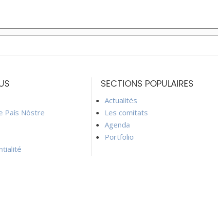
US
SECTIONS POPULAIRES
Actualités
ie País Nòstre
Les comitats
Agenda
Portfolio
tialité