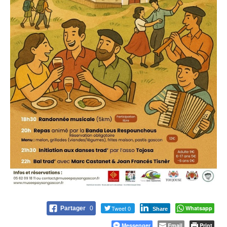
Tweet 0
Whatsapp
Partager
0
Share
Messenger
Email
Print