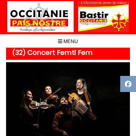
Aller
au
contenu
MENU
(32) Concert Femti Fem