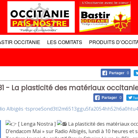
ASTIR OCCITANIE
LES COMITATS
PRODUITS D’OCCIT
Partager
0
81 - La plasticité des matériaux occitani
Twe
Partager
0
io Albigés
·
tsproeSond3tl2m6513ggu5fa2054hh52h6a0htu4i
[ Lenga Nostra ]
La plasticité des matériaux occ
D’endacom Mai » sur Radio Albigés, lundi à 10 heures et s