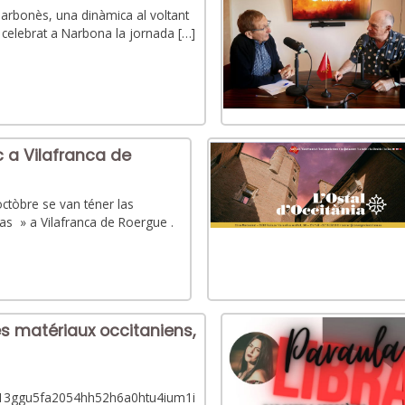
Narbonès, una dinàmica al voltant
ha celebrat a Narbona la jornada […]
c a Vilafranca de
ctòbre se van téner las
as » a Vilafranca de Roergue .
des matériaux occitaniens,
513ggu5fa2054hh52h6a0htu4ium1i