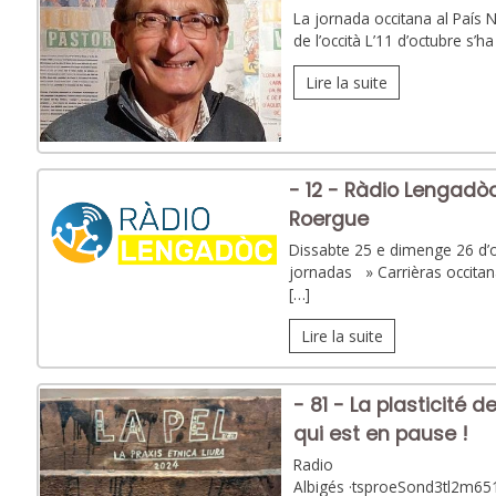
La jornada occitana al País 
de l’occità L’11 d’octubre s’
Lire la suite
- 12 - Ràdio Lengadò
Roergue
Dissabte 25 e dimenge 26 d’o
jornadas » Carrièras occitan
[…]
Lire la suite
- 81 - La plasticité 
qui est en pause !
Radio
Albigés ·tsproeSond3tl2m6