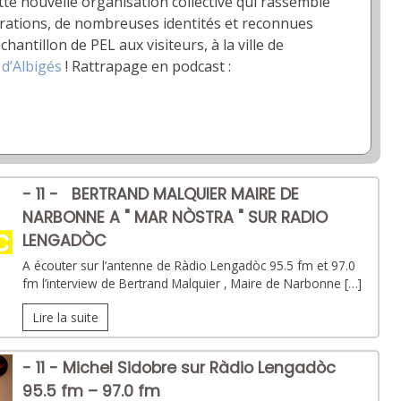
ette nouvelle organisation collective qui rassemble
ations, de nombreuses identités et reconnues
tillon de PEL aux visiteurs, à la ville de
 d’Albigés
! Rattrapage en podcast :
- 11 - BERTRAND MALQUIER MAIRE DE
NARBONNE A " MAR NÒSTRA " SUR RADIO
LENGADÒC
A écouter sur l’antenne de Ràdio Lengadòc 95.5 fm et 97.0
fm l’interview de Bertrand Malquier , Maire de Narbonne […]
Lire la suite
- 11 - Michel Sidobre sur Ràdio Lengadòc
95.5 fm – 97.0 fm