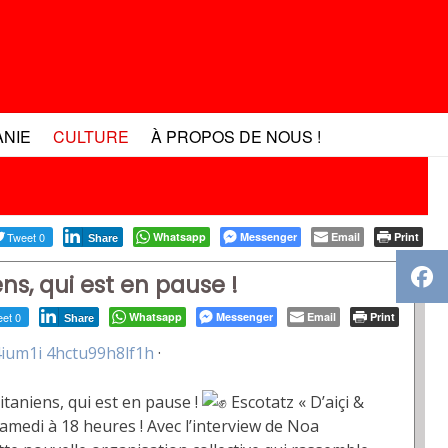
ANIE
CULTURE
À PROPOS DE NOUS !
Tweet 0
Whatsapp
Messenger
Email
Print
Share
ens, qui est en pause !
et 0
Whatsapp
Messenger
Email
Print
Share
um1i 4hctu99h8lf1h
·
itaniens, qui est en pause !
Escotatz « D’aiçi &
amedi à 18 heures ! Avec l’interview de Noa