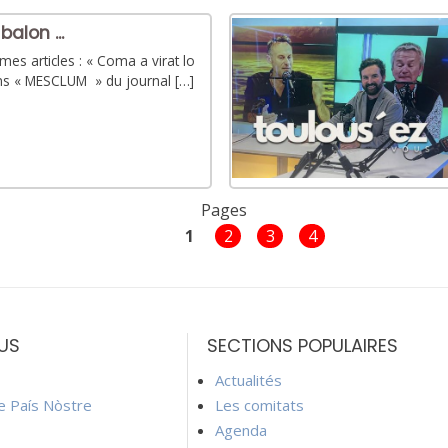
balon ...
es articles : « Coma a virat lo
s « MESCLUM » du journal […]
Pages
1
2
3
4
US
SECTIONS POPULAIRES
Actualités
ie País Nòstre
Les comitats
Agenda