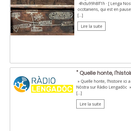
4hctu99h8lf1h · [ Lenga Nostr
occitaniens, qui est en pause
[…]
Lire la suite
" Quelle honte, l'histoi
» Quelle honte, l’histoire ici
Nòstra sur Ràdio Lengadòc »
[…]
Lire la suite