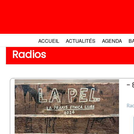
Aller
au
contenu
ACCUEIL
ACTUALITÉS
AGENDA
B
Radios
- 
Rad