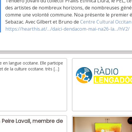
Tendero Jovani du collectif Praxis Ethnica Liura, le PEL, c
des artistes de nombreux horizons, de nombreuses génér
comme une volonté commune. Noa présente le premier échan
Sebazac. Avec Gilbert et Bruno de
Centre Cultural Occitan
https://hearthis.at/…/daici-dendacom-mai-na26-la…/hV2/
 en langue occitane. Elle participe
 de la culture occitane. très […]
an Peire Lavail, membre de