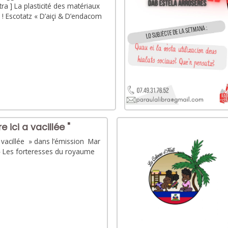
a ] La plasticité des matériaux
 ! Escotatz « D’aiçi & D’endacom
re ici a vacillée "
 a vacillée » dans l’émission Mar
 Les forteresses du royaume