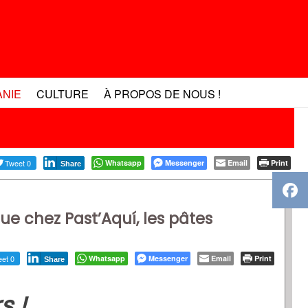
ANIE
CULTURE
À PROPOS DE NOUS !
Tweet 0
Whatsapp
Messenger
Email
Print
Share
e chez Past’Aquí, les pâtes
et 0
Whatsapp
Messenger
Email
Print
Share
s !