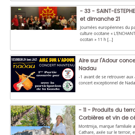
- 33 - SAINT-ESTEPH
et dimanche 21
Journées européennes du pa
culture occitane « L’ENCHA
occitan » 11 h […]
Aire sur l'Adour conc
Nadau
-1 avant de se retrouver aux 
concert exceptionnel de Nad
- 11 - Produits du ter
Corbières et vin de 
Montmija, marque familiale 
Cathare, axée sur le terroir,