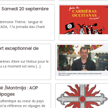
E Samedi 20 septembre
trimoine Thème : langue et
NTADA, 17a Jornada dau Chant
ert exceptionnel de
arènes d’Aire sur l’Adour pour le
au Le moment est venu […]
roir /Montmija : AOP
cépages
authentique au coeur du pays
 est la référence en cépages de