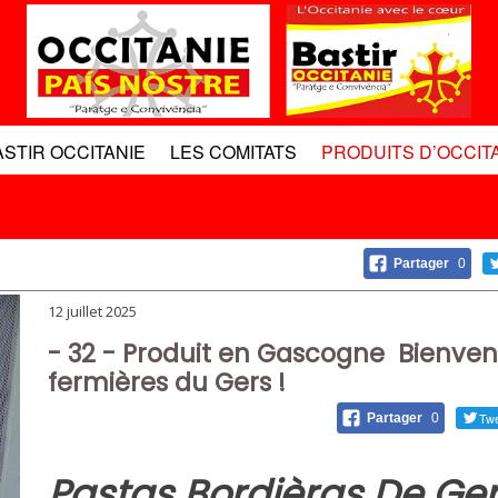
ASTIR OCCITANIE
LES COMITATS
PRODUITS D’OCCIT
Partager
0
12 juillet 2025
- 32 - Produit en Gascogne Bienvenu
fermières du Gers !
Twe
Partager
0
Pastas Bordièras De Ger