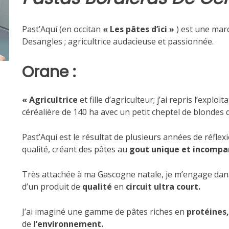
Past’Aquí (en occitan
« Les pâtes d’ici »
) est une ma
Desangles ; agricultrice audacieuse et passionnée.
Orane :
« Agricultrice
et fille d’agriculteur; j’ai repris l’expl
céréalière de 140 ha avec un petit cheptel de blondes d
Past’Aquí est le résultat de plusieurs années de réflex
qualité, créant des pâtes au
gout unique et incompa
Très attachée à ma Gascogne natale, je m’engage da
d’un produit de
qualité
en
circuit ultra court.
J’ai imaginé une gamme de pâtes riches en
protéines,
de
l’environnement.