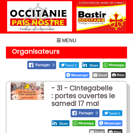
Aller
au
contenu
MENU
Organisateurs
Tweet 0
Whatsapp
Partager
0
Share
Messenger
Email
Print
- 31 - Cintegabelle
: portes ouvertes le
samedi 17 mai
Tweet 0
Partager
0
Whatsapp
Messenger
Share
Email
Print