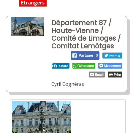
Etrangers
Département 87 /
Haute-Vienne /
Comité de Limoges /
Comitat Lemòtges
Tweet 0
Partager
0
Whatsapp
Messenger
Share
Email
Print
Cyril Cognéras