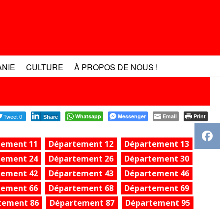
ANIE
CULTURE
À PROPOS DE NOUS !
Tweet 0
Whatsapp
Messenger
Email
Print
Share
tement 11
Département 12
Département 13
tement 24
Département 26
Département 30
tement 42
Département 43
Département 46
tement 66
Département 68
Département 69
tement 86
Département 87
Département 95