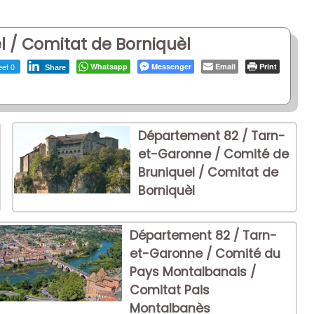
 / Comitat de Borniquèl
et 0
Whatsapp
Messenger
Email
Print
Share
Département 82 / Tarn-
et-Garonne / Comité de
Bruniquel / Comitat de
Borniquèl
Département 82 / Tarn-
et-Garonne / Comité du
Pays Montalbanais /
Comitat Pais
Montalbanès