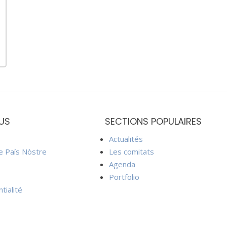
US
SECTIONS POPULAIRES
Actualités
ie País Nòstre
Les comitats
Agenda
Portfolio
tialité