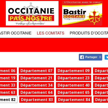
ASTIR OCCITANIE
LES COMITATS
PRODUITS D’OCCIT
Partager
0
ment 06
Département 07
Département 09
Dépar
ment 19
Département 21
Département 23
Dépar
ment 33
Département 34
Département 40
Dépar
ment 63
Département 64
Département 65
Dépar
ment 82
Département 83
Département 84
Dépar