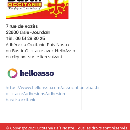
7 rue de Rozès
32600 L'Isle-Jourdain
Tèl : 06 51 28 30 25
Adhérez à Occitanie Pais Nostre
ou Bastir Occitanie avec HelloAsso
en cliquant sur le lien suivant :
https://www.helloasso.com/associations/bastir-
occitanie/adhesions/adhesion-
bastir-occitanie
© Copyright 2021 Occitanie País Nòstre. Tous les droits sont réservés.