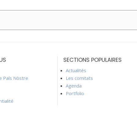
US
SECTIONS POPULAIRES
Actualités
ie País Nòstre
Les comitats
Agenda
Portfolio
tialité