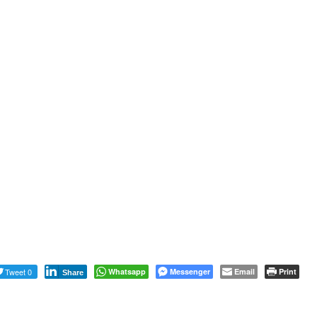
Tweet 0
Whatsapp
Messenger
Email
Print
Share