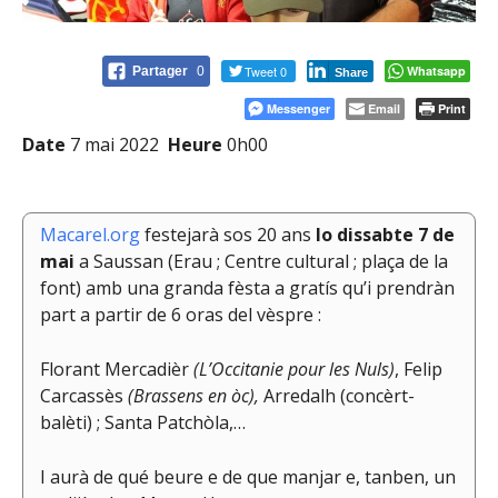
Tweet 0
Whatsapp
Partager
0
Share
Messenger
Email
Print
Date
7 mai 2022
Heure
0h00
Macarel.org
festejarà sos 20 ans
lo dissabte 7 de
mai
a Saussan (Erau ; Centre cultural ; plaça de la
font) amb una granda fèsta a gratís qu’i prendràn
part a partir de 6 oras del vèspre :
Florant Mercadièr
(L’Occitanie pour les Nuls)
, Felip
Carcassès
(Brassens en òc),
Arredalh (concèrt-
balèti) ; Santa Patchòla,…
I aurà de qué beure e de que manjar e, tanben, un