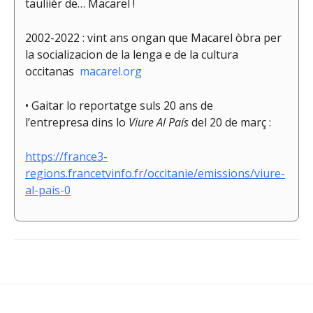
tauliièr de… Macarel !
2002-2022 : vint ans ongan que Macarel òbra per
la socializacion de la lenga e de la cultura
occitanas
macarel.org
• Gaitar lo reportatge suls 20 ans de
l’entrepresa dins lo
Viure Al País
del 20 de març :
https://france3-
regions.francetvinfo.fr/occitanie/emissions/viure-
al-pais-0
Navigation
de
l’article