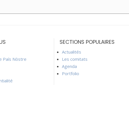
US
SECTIONS POPULAIRES
Actualités
ie País Nòstre
Les comitats
Agenda
Portfolio
tialité