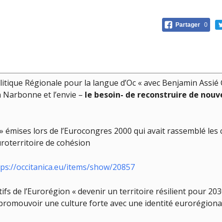
Partager
0
itique Régionale pour la langue d’Oc « avec Benjamin Assié C
 à Narbonne et l’envie –
le besoin- de reconstruire de nouv
ope » émises lors de l’Eurocongres 2000 qui avait rassemblé l
uroterritoire de cohésion
tps://occitanica.eu/items/show/20857
s de l’Eurorégion « devenir un territoire résilient pour 203
 promouvoir une culture forte avec une identité eurorégiona