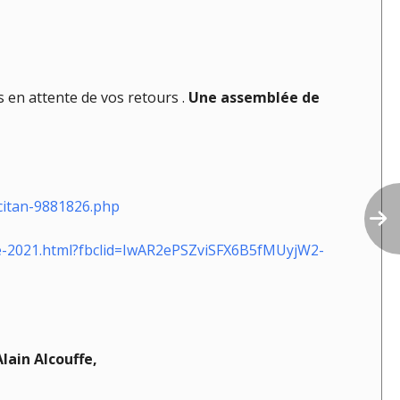
 en attente de vos retours .
Une assemblée de
citan-9881826.php
bre-2021.html?fbclid=IwAR2ePSZviSFX6B5fMUyjW2-
Alain Alcouffe,