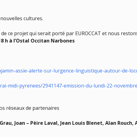
nouvelles cultures.
 de ce projet qui serait porté par EUROCCAT et nous restons
18 h à l’Ostal Occitan Narbones
amin-assie-alerte-sur-lurgence-linguistique-autour-de-loc
en-vrai-midi-pyrenees/2941147-emission-du-lundi-22-novem
vos réseaux de partenaires
Grau, Joan – Pèire Laval, Jean Louis Blenet, Alan Rouch, 