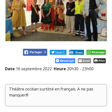
Tweet 0
Whatsapp
Partager
0
Share
Messenger
Email
Print
Date
16 septembre 2022
Heure
20h30 - 23h00
Théâtre occitan surtitré en français. A ne pas
manquer!!!