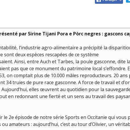
présenté par Sirine Tijani
Pora e Pòrc negres : gascons ca
tabilité, l’industrie agro-alimentaire a précipité la dispar
rre sont deux espèces rescapées de ce système
ient. Ainsi, entre Auch et Tarbes, la poule gasconne, dite la 
ient pas que ce monument du patrimoine local s’effondre. E
53, on comptait plus de 10.000 mâles reproducteurs. 20 ans pl
t 34 truies de pure race gasconne. A force de travail et d’org
 Aujourd’hui, elles œuvrent au quotidien pour la sauvegarde 
out en redonnant une fierté et un sens au travail des paysa
 le 2e épisode de notre série Sports en Occitanie qui vous 
ou amateurs : aujourd’hui, c’est au tour d’Olivier, un vérit