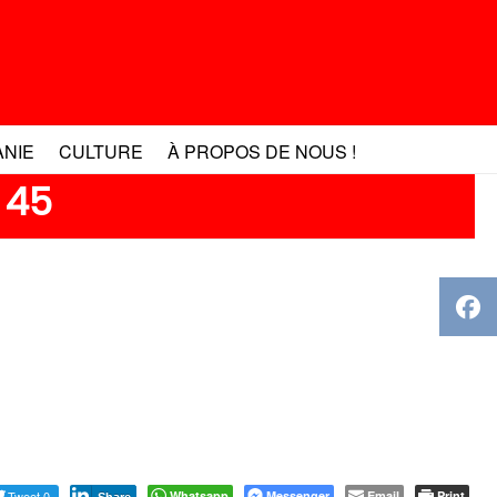
ANIE
CULTURE
À PROPOS DE NOUS !
 45
Tweet 0
Whatsapp
Messenger
Email
Print