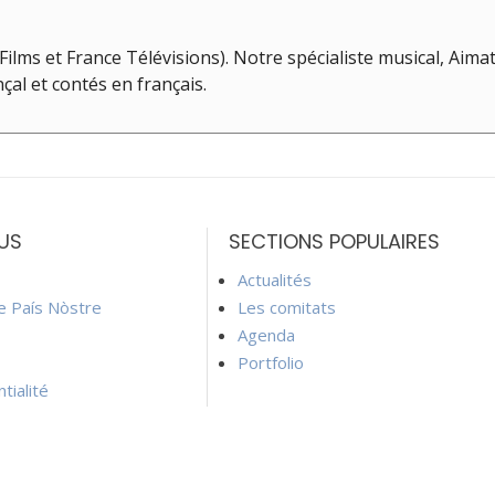
lms et France Télévisions). Notre spécialiste musical, Aima
çal et contés en français.
US
SECTIONS POPULAIRES
Actualités
ie País Nòstre
Les comitats
Agenda
Portfolio
tialité