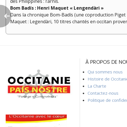
des Philippines : l’arnis.
Bom Badís : Henri Maquet « Lengendàri »
Dans la chronique Bom-Badís (une coproduction Piget Fi
Maquet : Legendàri, 10 titres chantés en occitan proven
Navigation
de
À PROPOS DE NO
l’article
Qui sommes nous
Histoire de Occitan
La Charte
Contactez-nous
Politique de confiden