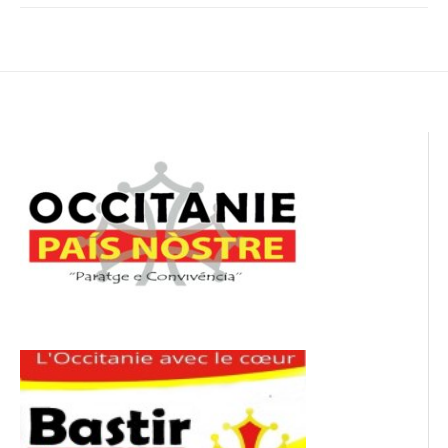
Navigation
de
l’article