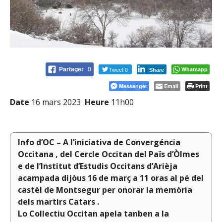
Tweet 0
Whatsapp
Partager
0
Share
Messenger
Email
Print
Date
16 mars 2023
Heure
11h00
Info d’OC – A l’iniciativa de Convergéncia
Occitana , del Cercle Occitan del Païs d’Òlmes
e de l’Institut d’Estudis Occitans d’Arièja
acampada dijòus 16 de març a 11 oras al pé del
castèl de Montsegur per onorar la memòria
dels martirs Catars .
Lo Collectiu Occitan apela tanben a la