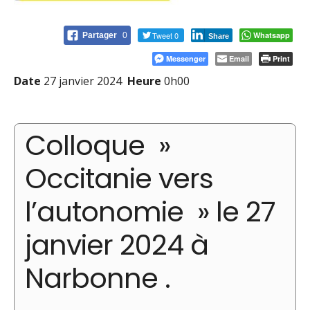
Tweet 0
Whatsapp
Partager
0
Share
Messenger
Email
Print
Date
27 janvier 2024
Heure
0h00
Colloque »
Occitanie vers
l’autonomie » le 27
janvier 2024 à
Narbonne .