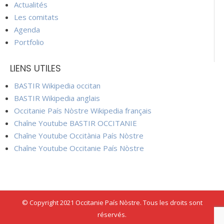
Actualités
Les comitats
Agenda
Portfolio
LIENS UTILES
BASTIR Wikipedia occitan
BASTIR Wikipedia anglais
Occitanie País Nòstre Wikipedia français
Chaîne Youtube BASTIR OCCITANIE
Chaîne Youtube Occitània País Nòstre
Chaîne Youtube Occitanie País Nòstre
© Copyright 2021 Occitanie País Nòstre. Tous les droits sont
réservés.