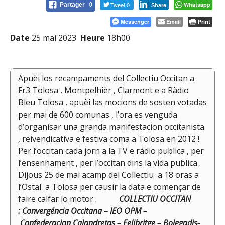
Tweet 0
Whatsapp
Partager
0
Share
Messenger
Email
Print
Date
25 mai 2023
Heure
18h00
Apuèi los recampaments del Collectiu Occitan a
Fr3 Tolosa , Montpelhièr , Clarmont e a Ràdio
Bleu Tolosa , apuèi las mocions de sosten votadas
per mai de 600 comunas , l’ora es venguda
d’organisar una granda manifestacion occitanista
, reivendicativa e festiva coma a Tolosa en 2012 !
Per l’occitan cada jorn a la TV e ràdio publica , per
l’ensenhament , per l’occitan dins la vida publica .
Dijous 25 de mai acamp del Collectiu a 18 oras a
l’Ostal
a Tolosa per causir la data e començar de
faire calfar lo motor .
COLLECTIU
OCCITAN
: Convergéncia Occitana – IEO OPM –
Confederacion
Calandretas – Felibritge – Bolegadis-