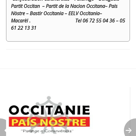
Partit Occitan – Partit de la Nacion Occitana– Pais
Nòstre – Bastir Occitania – EELV Occitania–
Macarèl
.
Tel 06 72 55 04 36 – 05
61 22 13 31
Navigation
de
l’article