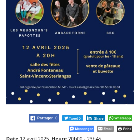
Tweet 0
Whatsapp
Partager
0
Share
Messenger
Email
Print
Date
12 avril 2025
Heure
20h00 - 23h45