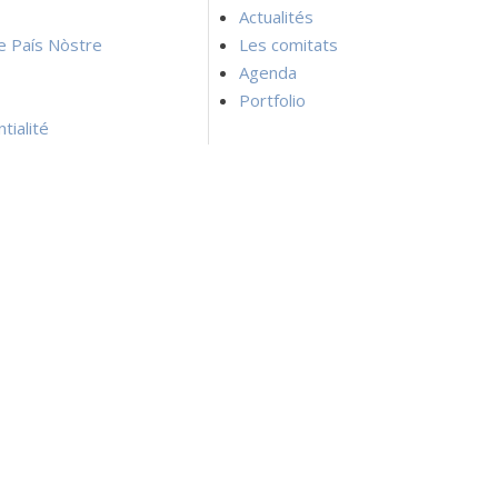
Actualités
ie País Nòstre
Les comitats
Agenda
Portfolio
tialité