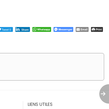
Tweet 0
Whatsapp
Messenger
Email
Print
Share
LIENS UTILES