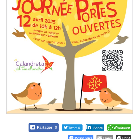
Tweet 0
Whatsapp
Partager
0
Share
Messenger
Email
Print