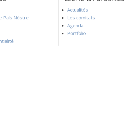
Actualités
ie País Nòstre
Les comitats
Agenda
Portfolio
tialité