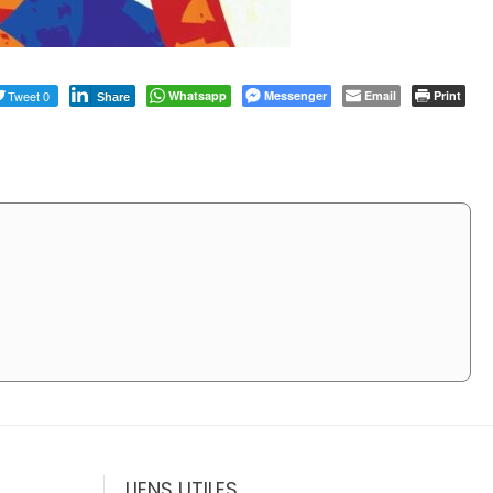
Tweet 0
Whatsapp
Messenger
Email
Print
Share
LIENS UTILES