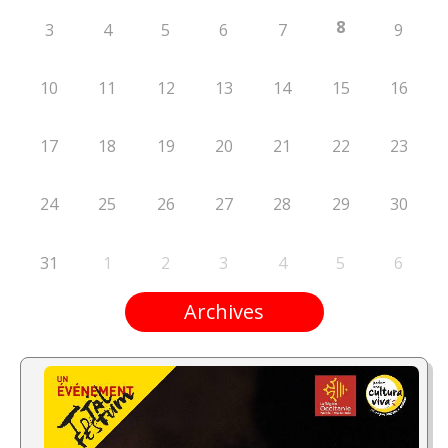
8
3
4
5
6
7
9
10
11
12
13
14
15
16
17
18
19
20
21
22
23
24
25
26
27
28
29
30
31
1
2
3
4
5
6
Archives