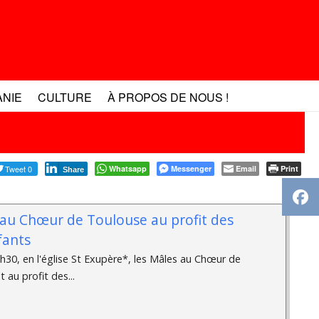
ANIE
CULTURE
À PROPOS DE NOUS !
Tweet 0
Whatsapp
Messenger
Email
Print
Share
 au Chœur de Toulouse au profit des
fants
h30, en l'église St Exupère*, les Mâles au Chœur de
au profit des...