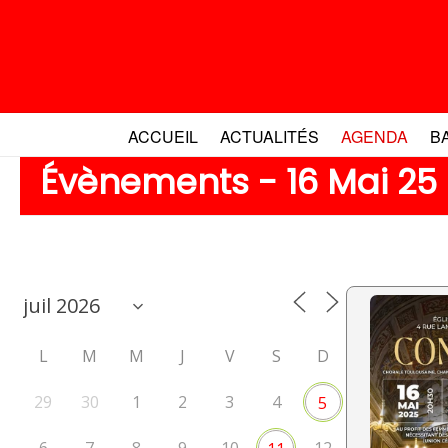
Aller
au
contenu
ACCUEIL
ACTUALITÉS
AGENDA
B
Évènements - 16 Mai 25
L
M
M
J
V
S
D
29
30
1
2
3
4
5