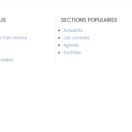
US
SECTIONS POPULAIRES
Actualités
ie País Nòstre
Les comitats
Agenda
Portfolio
tialité