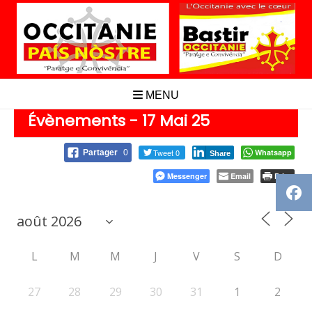
Aller
au
contenu
MENU
Évènements - 17 Mai 25
Tweet 0
Whatsapp
Partager
0
Share
Messenger
Email
Print
L
M
M
J
V
S
D
27
28
29
30
31
1
2