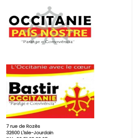
7 rue de Rozès
32600 L'Isle-Jourdain