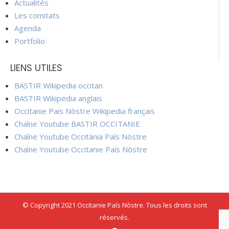
Actualités
Les comitats
Agenda
Portfolio
LIENS UTILES
BASTIR Wikipedia occitan
BASTIR Wikipedia anglais
Occitanie País Nòstre Wikipedia français
Chaîne Youtube BASTIR OCCITANIE
Chaîne Youtube Occitània País Nòstre
Chaîne Youtube Occitanie País Nòstre
© Copyright 2021 Occitanie País Nòstre. Tous les droits sont
réservés.