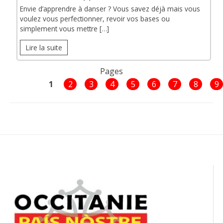
Envie d’apprendre à danser ? Vous savez déjà mais vous
voulez vous perfectionner, revoir vos bases ou
simplement vous mettre […]
Lire la suite
Pages
1
2
3
4
5
6
7
8
9