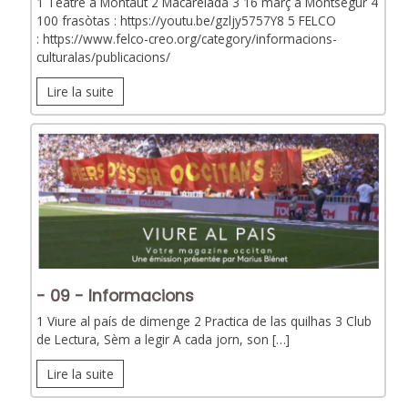
1 Teatre a Montaut 2 Macarelada 3 16 març a Montsegur 4
100 frasòtas : https://youtu.be/gzljy5757Y8 5 FELCO
: https://www.felco-creo.org/category/informacions-
culturalas/publicacions/
Lire la suite
- 09 - Informacions
1 Viure al país de dimenge 2 Practica de las quilhas 3 Club
de Lectura, Sèm a legir A cada jorn, son […]
Lire la suite