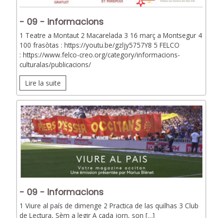
- 09 - informacions
1 Teatre a Montaut 2 Macarelada 3 16 març a Montsegur 4
100 frasòtas : https://youtu.be/gzljy5757Y8 5 FELCO
: https://www.felco-creo.org/category/informacions-
culturalas/publicacions/
Lire la suite
- 09 - Informacions
1 Viure al país de dimenge 2 Practica de las quilhas 3 Club
de Lectura, Sèm a legir A cada jorn, son […]