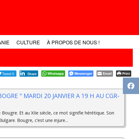
ANIE
CULTURE
À PROPOS DE NOUS !
Tweet 0
Whatsapp
Messenger
Email
Print
Share
" BOGRE " MARDI 20 JANVIER A 19 H AU CGR-
 Bougre. Et au XIIe siècle, ce mot signifie hérétique. Son
ulgare. Bougre, c’est une injure...