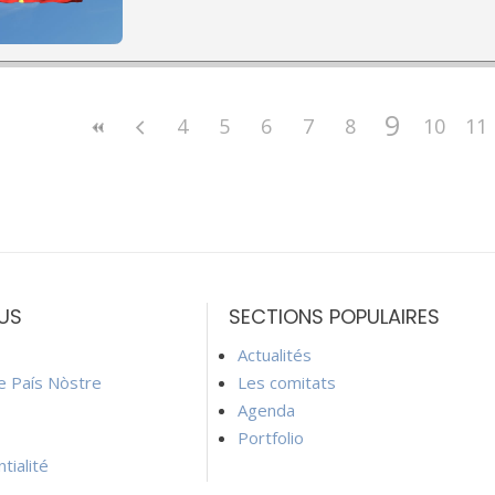
9
4
5
6
7
8
10
11
US
SECTIONS POPULAIRES
Actualités
ie País Nòstre
Les comitats
Agenda
Portfolio
tialité