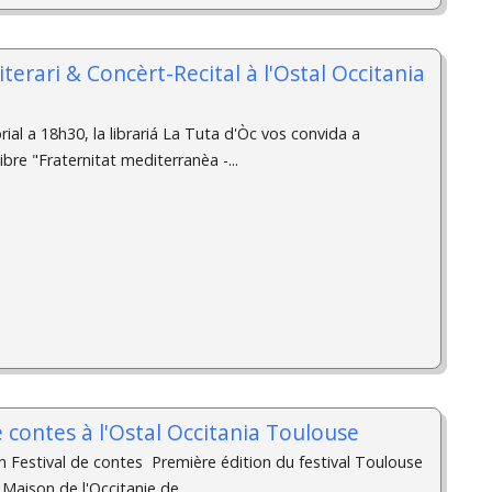
iterari & Concèrt-Recital ­à l'Ostal Occitania
ial a 18h30, la librariá La Tuta d'Òc vos convida a
ibre "Fraternitat mediterranèa -...
e contes à l'Ostal Occitania Toulouse
h Festival de contes ­ Première édition du festival Toulouse
 Maison de l'Occitanie de...