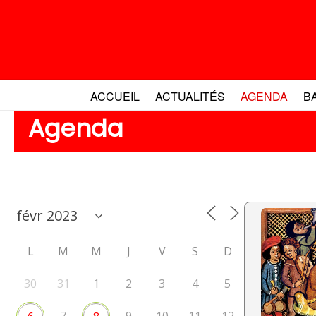
Aller
au
contenu
ACCUEIL
ACTUALITÉS
AGENDA
B
Agenda
L
M
M
J
V
S
D
30
31
1
2
3
4
5