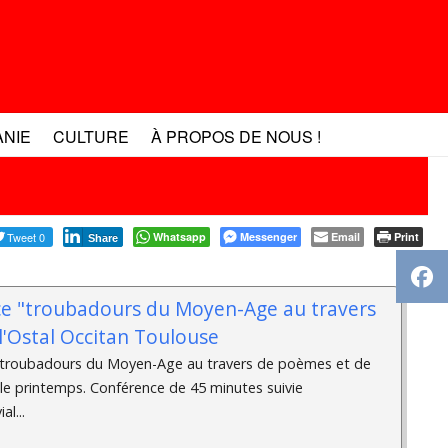
ANIE
CULTURE
À PROPOS DE NOUS !
Tweet 0
Whatsapp
Messenger
Email
Print
Share
ce "troubadours du Moyen-Age au travers
l'Ostal Occitan Toulouse
s troubadours du Moyen-Age au travers de poèmes et de
le printemps. Conférence de 45 minutes suivie
l...