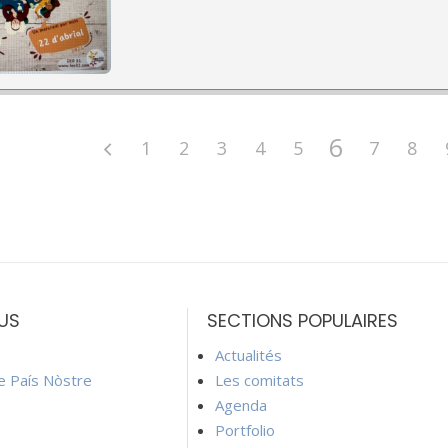
6
1
2
3
4
5
7
8
US
SECTIONS POPULAIRES
Actualités
ie País Nòstre
Les comitats
Agenda
Portfolio