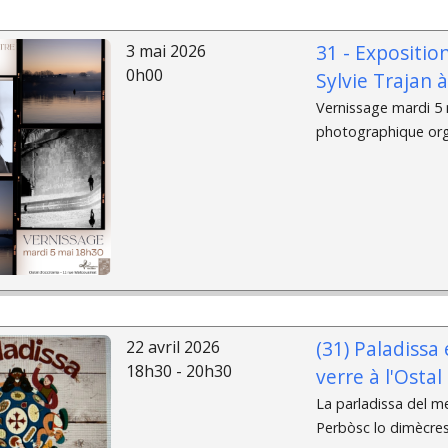
31 - Expositio
3 mai 2026
0h00
Sylvie Trajan 
Vernissage mardi 5 m
photographique organ
(31) Paladissa 
22 avril 2026
18h30 - 20h30
verre à l'Osta
La parladissa del me
Perbòsc lo dimècres 2