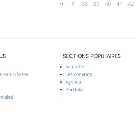
38
39
40
41
42
US
SECTIONS POPULAIRES
Actualités
ie País Nòstre
Les comitats
Agenda
Portfolio
tialité