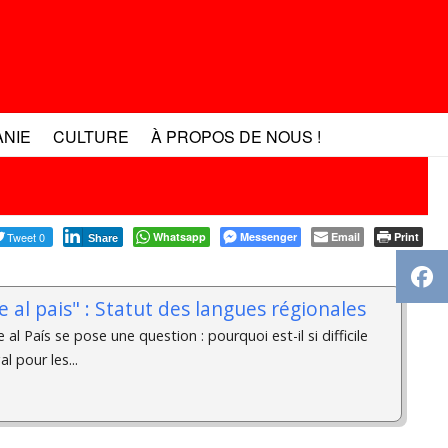
ANIE
CULTURE
À PROPOS DE NOUS !
Tweet 0
Whatsapp
Messenger
Email
Print
Share
e al pais" : Statut des langues régionales
al País se pose une question : pourquoi est-il si difficile
l pour les...