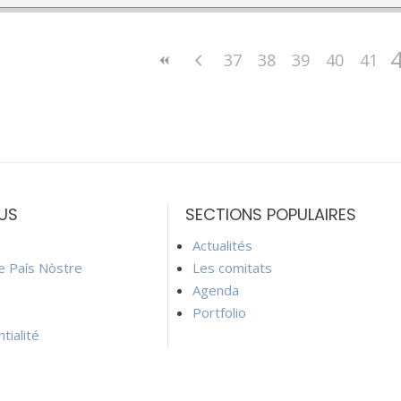
37
38
39
40
41
US
SECTIONS POPULAIRES
Actualités
ie País Nòstre
Les comitats
Agenda
Portfolio
tialité