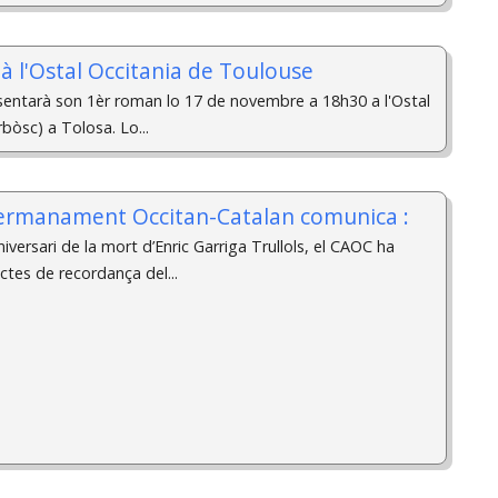
 l'Ostal Occitania de Toulouse
ntarà son 1èr roman lo 17 de novembre a 18h30 a l'Ostal
rbòsc) a Tolosa. Lo...
germanament Occitan-Catalan comunica :
versari de la mort d’Enric Garriga Trullols, el CAOC ha
ctes de recordança del...