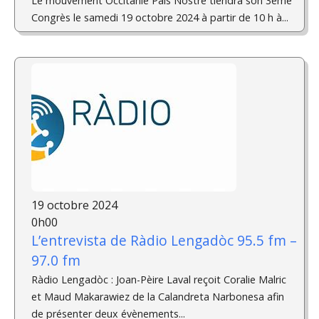
Le mouvement Occitanie Pais Nòstre tiendra son 3éme
Congrès le samedi 19 octobre 2024 à partir de 10 h à...
19 octobre 2024
0h00
L’entrevista de Ràdio Lengadòc 95.5 fm –
97.0 fm
Ràdio Lengadòc : Joan-Pèire Laval reçoit Coralie Malric
et Maud Makarawiez de la Calandreta Narbonesa afin
de présenter deux évènements...