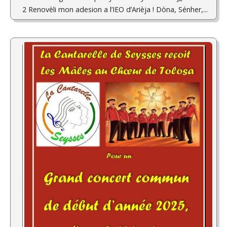
2 Renovèli mon adesion a l’IEO d’Arièja ! Dòna, Sénher,...