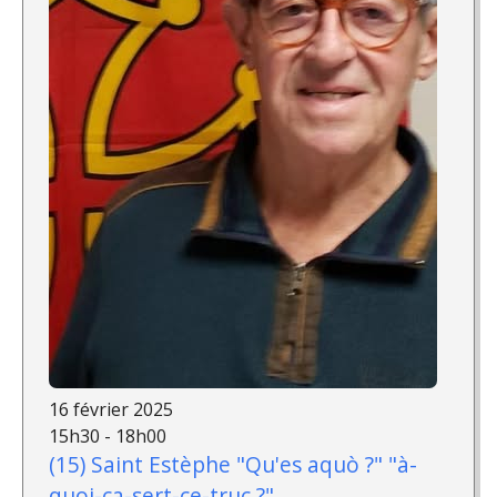
16 février 2025
15h30 - 18h00
(15) Saint Estèphe "Qu'es aquò ?" "à-
quoi-ça-sert-ce-truc ?"