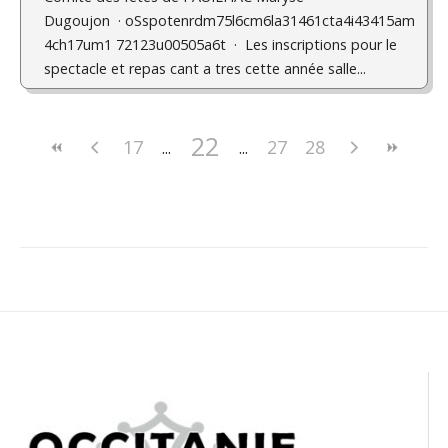
Dugoujon · oSspotenrdm75l6cm6la31461cta4i43415am
4ch17um1 72123u00505a6t · Les inscriptions pour le
spectacle et repas cant a tres cette année salle...
22
17
27
28