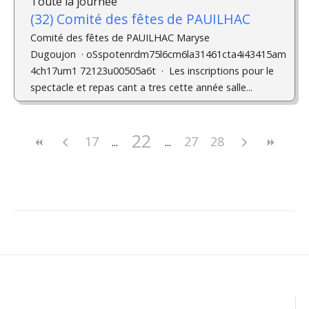
Toute la journée
(32) Comité des fêtes de PAUILHAC
Comité des fêtes de PAUILHAC Maryse
Dugoujon · oSspotenrdm75l6cm6la31461cta4i43415am
4ch17um1 72123u00505a6t · Les inscriptions pour le
spectacle et repas cant a tres cette année salle...
22
17
27
28