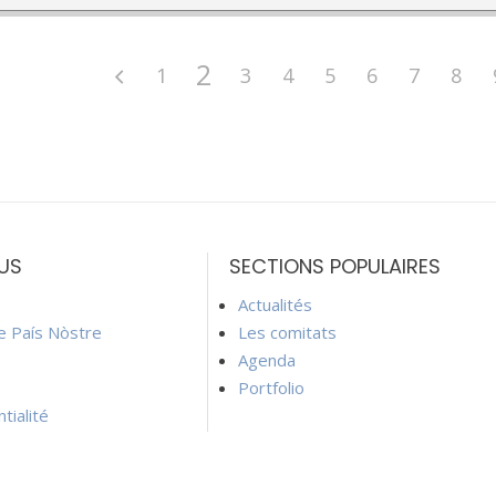
2
1
3
4
5
6
7
8
US
SECTIONS POPULAIRES
Actualités
ie País Nòstre
Les comitats
Agenda
Portfolio
tialité