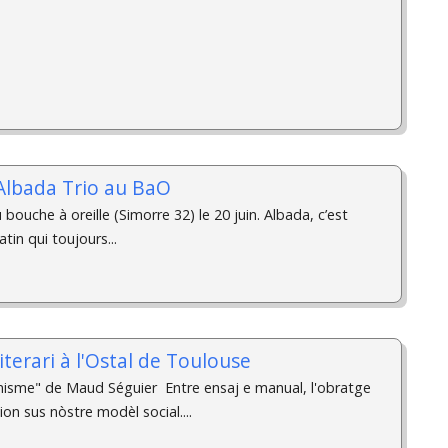
 Albada Trio au BaO
bouche à oreille (Simorre 32) le 20 juin. Albada, c’est
atin qui toujours...
iterari à l'Ostal de Toulouse
nisme" de Maud Séguier ­ Entre ensaj e manual, l'obratge
on sus nòstre modèl social....