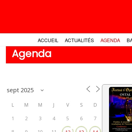
Aller
au
contenu
ACCUEIL
ACTUALITÉS
AGENDA
B
Agenda
L
M
M
J
V
S
D
1
2
3
4
5
6
7